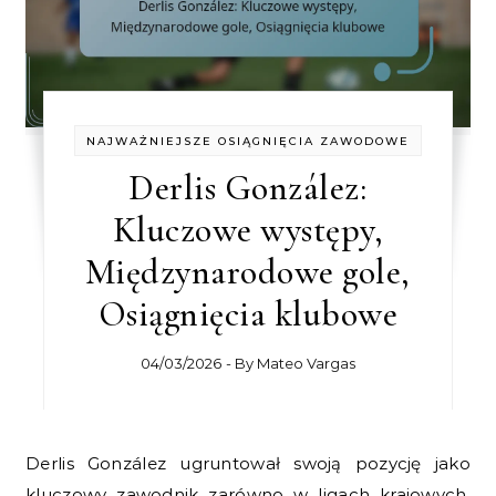
NAJWAŻNIEJSZE OSIĄGNIĘCIA ZAWODOWE
Derlis González:
Kluczowe występy,
Międzynarodowe gole,
Osiągnięcia klubowe
04/03/2026
- By
Mateo Vargas
Derlis González ugruntował swoją pozycję jako
kluczowy zawodnik zarówno w ligach krajowych,