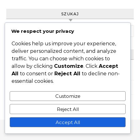
SZUKAJ
Search for:
We respect your privacy
Cookies help us improve your experience,
deliver personalized content, and analyze
ARCHIWUM
traffic. You can choose which cookies to
allow by clicking
Customize
. Click
Accept
March 2026
All
to consent or
Reject All
to decline non-
essential cookies.
February 2026
Customize
Reject All
Accept All