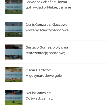
Salvador Cabañas: Liczba
goli, wkład w klubie, uznanie
międzynarodowe
Derlis González: Kluczowe
występy, Międzynarodowe
gole, Osiągnięcia klubowe
Gustavo Gómez: wpływ na
reprezentację narodową,
wielkie turnieje, wkład na
międzynarodowej scenie
Oscar Cardozo:
Międzynarodowe gole,
Kluczowe momenty
turniejowe, Rekordy
reprezentacji
Derlis González:
Doświadczenia z
dzieciństwa, Pierwsze kluby,
Kluczowe osiągnięcia